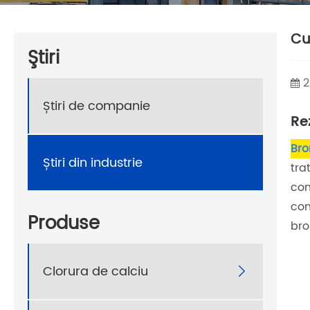
Cu
Ştiri
2
Știri de companie
Re
Bro
Știri din industrie
tra
con
com
Produse
bro
Clorura de calciu
