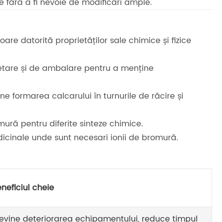
le fără a fi nevoie de modificări ample.
are datorită proprietăților sale chimice și fizice
letare și de ambalare pentru a menține
e formarea calcarului în turnurile de răcire și
ură pentru diferite sinteze chimice.
dicinale unde sunt necesari ionii de bromură.
neficiul cheie
evine deteriorarea echipamentului, reduce timpul