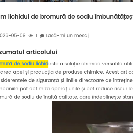
m lichidul de bromură de sodiu îmbunătățește
026-05-09
1
Lasă-mi un mesaj
zumatul articolului
mură de sodiu lichid
este o soluție chimică versatilă uti
tarea apei și producția de produse chimice. Acest articol 
siderentele de siguranță și liniile directoare de întrețin
paniile pot optimiza operațiunile și pot reduce riscuril
mură de sodiu de înaltă calitate, care îndeplinește stand