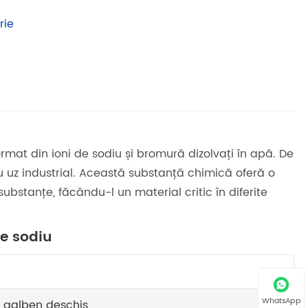
rie
mat din ioni de sodiu și bromură dizolvați în apă. De
u uz industrial. Această substanță chimică oferă o
 substanțe, făcându-l un material critic în diferite
de sodiu
WhatsApp
a galben deschis