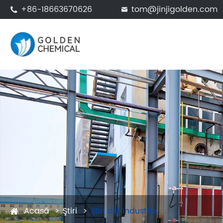
+86-18663670626
tom@jinjigolden.com


Acasă
Ştiri
Știri din industrie