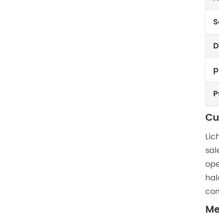
S
D
p
P
Cu
Lic
sal
ope
hal
con
Me