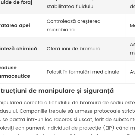
luide de foraj
stabilitatea fluidului
d
Controlează creșterea
ratarea apei
Me
microbiană
As
inteză chimică
Oferă ioni de bromură
m
roduse
Folosit în formulări medicinale
As
armaceutice
strucțiuni de manipulare și siguranță
ipularea corectă a lichidului de bromură de sodiu este 
dusului. Companiile trebuie să urmeze protocoale stricte
 se pastra intr-un loc racoros si uscat, ferit de substan
olosiți echipament individual de protecție (EIP) când ma