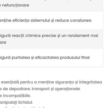
e nefuncționare
nține eficiența sistemului și reduce coroziunea
igură reacții chimice precise și un randament mai
are
igură puritatea și eficacitatea produsului final
esențială pentru a menține siguranța și integritatea
 de depozitare, transport și operaționale.
te incompatibile.
nipulați lichidul.