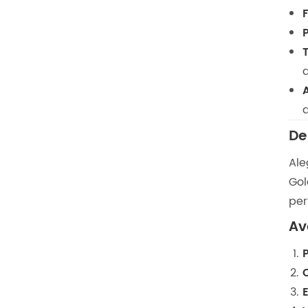
F
a
d
De
Ale
Gol
per
Av
P
E