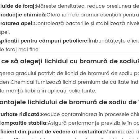
luide de foraj:
Mărește densitatea, reduce presiunea de
Producție chimică:
Oferă ioni de bromur esențiali pentru
Tratarea apei:
Controlează bacteriile și stabilizează nive
pei.
Aplicații pentru câmpuri petroliere:
Îmbunătățește efici
e foraj mai fine.
 ce să alegeți lichidul cu bromură de sodiu
gerea gradului potrivit de lichid de bromură de sodiu p
den Chemical furnizează lichid premium de calitate indu
formanță fiabilă în aplicații solicitante.
antajele lichidului de bromură de sodiu de 
uritate ridicată:
Reduce contaminarea în procesele chim
Compozitie stabila:
Asigură performanțe previzibile în ope
ficient din punct de vedere al costurilor:
Minimizează ri