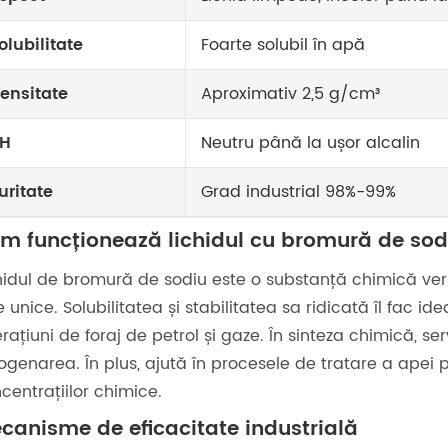
olubilitate
Foarte solubil în apă
ensitate
Aproximativ 2,5 g/cm³
H
Neutru până la ușor alcalin
uritate
Grad industrial 98%-99%
m funcționează lichidul cu bromură de sodi
hidul de bromură de sodiu este o substanță chimică versa
e unice. Solubilitatea și stabilitatea sa ridicată îl fac
rațiuni de foraj de petrol și gaze. În sinteza chimică, s
ogenarea. În plus, ajută în procesele de tratare a apei pr
centrațiilor chimice.
canisme de eficacitate industrială