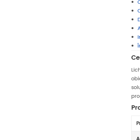
A
I
Î
Ce
Lic
obi
sol
pro
Pr
P
A