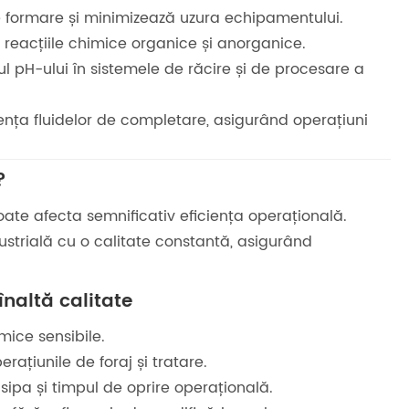
 formare și minimizează uzura echipamentului.
 reacțiile chimice organice și anorganice.
lul pH-ului în sistemele de răcire și de procesare a
ența fluidelor de completare, asigurând operațiuni
?
oate afecta semnificativ eficiența operațională.
strială cu o calitate constantă, asigurând
înaltă calitate
ice sensibile.
rațiunile de foraj și tratare.
sipa și timpul de oprire operațională.