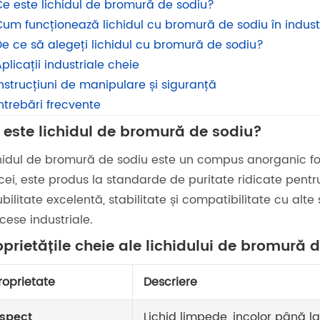
Ce este lichidul de bromură de sodiu?
Cum funcționează lichidul cu bromură de sodiu în indust
De ce să alegeți lichidul cu bromură de sodiu?
plicații industriale cheie
nstrucțiuni de manipulare și siguranță
ntrebări frecvente
 este lichidul de bromură de sodiu?
hidul de bromură de sodiu este un compus anorganic for
cei, este produs la standarde de puritate ridicate pentr
ubilitate excelentă, stabilitate și compatibilitate cu alte
cese industriale.
oprietățile cheie ale lichidului de bromură 
roprietate
Descriere
spect
Lichid limpede, incolor până l