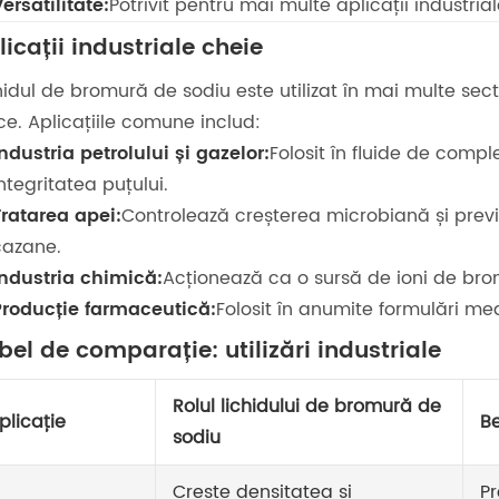
ersatilitate:
Potrivit pentru mai multe aplicații industria
licații industriale cheie
hidul de bromură de sodiu este utilizat în mai multe secto
ce. Aplicațiile comune includ:
ndustria petrolului și gazelor:
Folosit în fluide de comp
ntegritatea puțului.
Tratarea apei:
Controlează creșterea microbiană și previn
cazane.
Industria chimică:
Acționează ca o sursă de ioni de brom
Producție farmaceutică:
Folosit în anumite formulări me
bel de comparație: utilizări industriale
Rolul lichidului de bromură de
plicație
Be
sodiu
Crește densitatea și
Pr