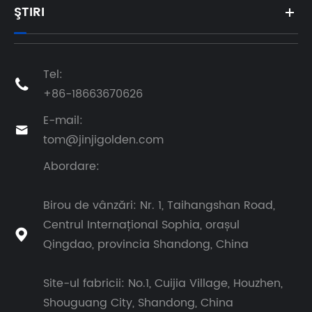
ŞTIRI
Tel:

+86-18663670626
E-mail:

tom@jinjigolden.com
Abordare:
Birou de vânzări: Nr. 1, Taihangshan Road,
Centrul Internațional Sophia, orașul

Qingdao, provincia Shandong, China
Site-ul fabricii: No.1, Cuijia Village, Houzhen,
Shouguang City, Shandong, China