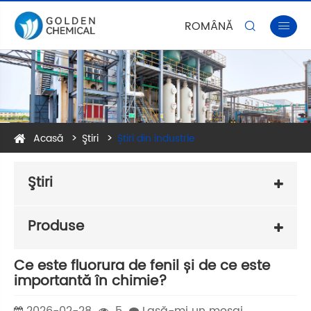
ROMÂNĂ


Acasă
Ştiri
Știri din industrie
Ştiri
Produse
Ce este fluorura de fenil și de ce este
importantă în chimie?
2026-02-28
5
Lasă-mi un mesaj