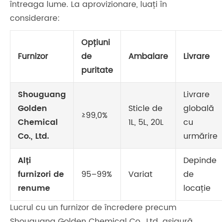
întreaga lume. La aprovizionare, luați în
considerare:
Opțiuni
Furnizor
de
Ambalare
Livrare
puritate
Shouguang
Livrare
Golden
Sticle de
globală
≥99,0%
Chemical
1L, 5L, 20L
cu
Co., Ltd.
urmărire
Alți
Depinde
furnizori de
95–99%
Variat
de
renume
locație
Lucrul cu un furnizor de încredere precum
Shouguang Golden Chemical Co., Ltd. asigură