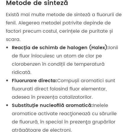
Metode de sinteză
Există mai multe metode de sinteză a fluorurii de
fenil. Alegerea metodei potrivite depinde de
factori precum costul, cerințele de puritate și
scara.
Reacția de schimb de halogen (Halex):
Ionii
de fluor înlocuiesc un atom de clor pe
clorobenzen în condiții de temperatură
ridicată.
Fluorurare directa:
Compușii aromatici sunt
fluorurati direct folosind fluor elementar,
adesea în prezența catalizatorilor.
Substituție nucleofilă aromatică:
Inelele
aromatice activate reacţionează cu sărurile
de fluorură, în special în prezenţa grupărilor
atrăgătoare de electroni.